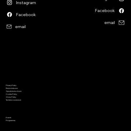
Instagram
Facebook
Facebook
email
email
Informazioni
Menu
Privacy Policy
Home
Resi e rimborsi
Chi siamo
Spedizioni e ritorni
Giochi di società
Cookie Policy
Giochi di ruolo
Giochi di carte
Store Policy
Wargaming
Termini e condizioni
Malifaux
Colori
Modellismo
Preordini
Appuntamenti
Saldi
Eventi
Contatto
Programma