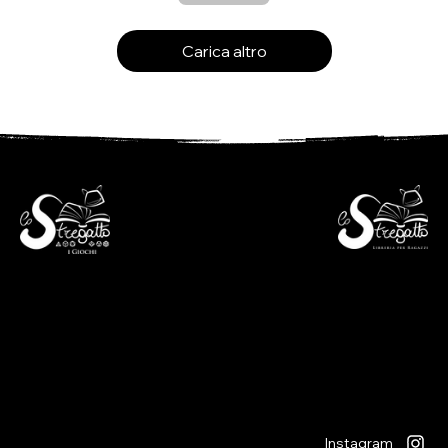
Carica altro
- Libreria per ragazzi -
- i Giochi -
Via S. Francesco 7
Piazza S. Antonio 4
6600 Locarno - CH
6600 Locarno - CH
+41(0)917512191
+41(0)917518368
lunedì chiuso
martedì - venerdì
lunedì chiuso
09:00 - 12:00
martedì - venerdì
13:30 - 18:30
09:00 - 12:30
sabato
14:00 - 18:30
09:00 - 12:00
sabato
13:30 - 17:00
09:00 - 12:30
14:00 - 17:00
Instagram