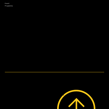
Saldi
Eventi
Contatto
Programma
Metodi di pagamento
WebDesign by
Bruni.web.Design.
© 2023 by Lo Stregatto i Giochi.