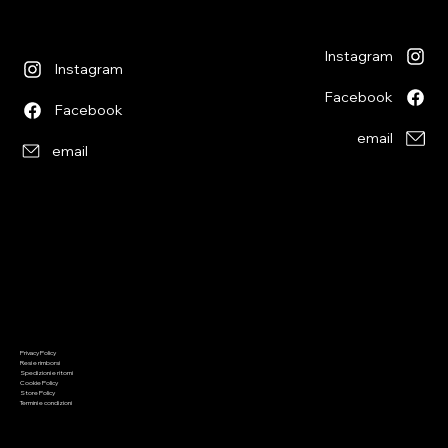
14:00 - 18:30
09:00 - 12:00
sabato
13:30 - 17:00
09:00 - 12:30
14:00 - 17:00
Instagram
Instagram
Facebook
Facebook
email
email
Informazioni
Menu
Privacy Policy
Home
Resi e rimborsi
Chi siamo
Spedizioni e ritorni
Giochi di società
Cookie Policy
Giochi di ruolo
Giochi di carte
Store Policy
Wargaming
Termini e condizioni
Malifaux
Colori
Modellismo
Preordini
Appuntamenti