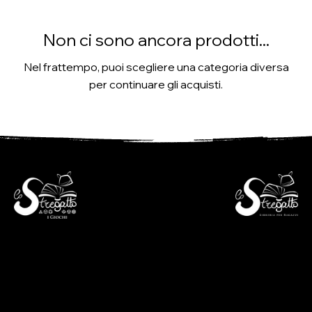
Non ci sono ancora prodotti...
Nel frattempo, puoi scegliere una categoria diversa
per continuare gli acquisti.
- Libreria per ragazzi -
- i Giochi -
Via S. Francesco 7
Piazza S. Antonio 4
6600 Locarno - CH
6600 Locarno - CH
+41(0)917512191
+41(0)917518368
lunedì chiuso
martedì - venerdì
lunedì chiuso
09:00 - 12:00
martedì - venerdì
13:30 - 18:30
09:00 - 12:30
sabato